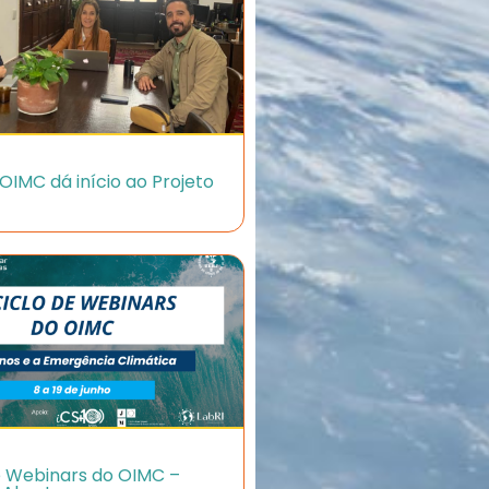
OIMC dá início ao Projeto
de Webinars do OIMC –