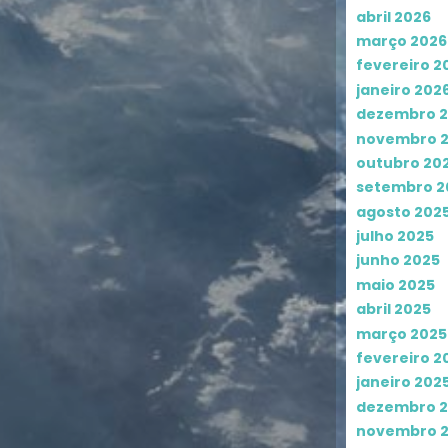
abril 2026
março 2026
fevereiro 2
janeiro 202
dezembro 
novembro 
outubro 20
setembro 2
agosto 202
julho 2025
junho 2025
maio 2025
abril 2025
março 2025
fevereiro 2
janeiro 202
dezembro 
novembro 