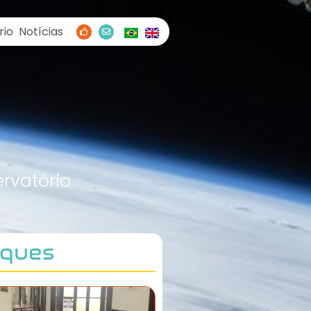
rio
Notícias
rvatório
aques