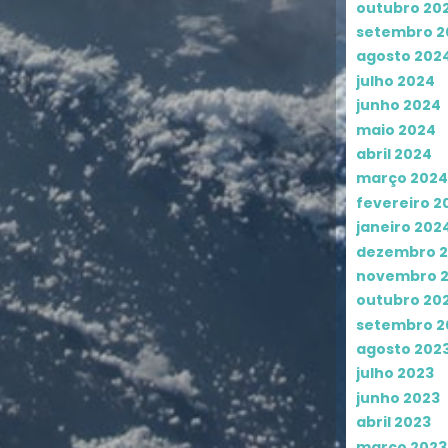
outubro 20
setembro 2
agosto 202
julho 2024
junho 2024
maio 2024
abril 2024
março 2024
fevereiro 2
janeiro 202
dezembro 
novembro 
outubro 20
setembro 2
agosto 202
julho 2023
junho 2023
abril 2023
março 2023