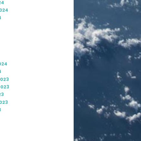
24
024
4
024
4
2023
2023
23
023
3