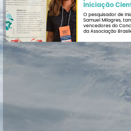
Iniciação Cien
O pesquisador de In
Samuel Milagres, t
vencedores do Concur
da Associação Brasil