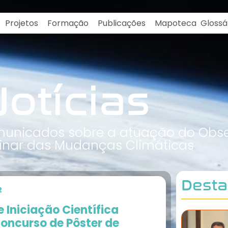
Projetos
Formação
Publicações
Mapoteca
Glossá
otícias
omunicados sobre a atuação do Obse
plinar das Mudanças Climáticas
Dest
2
 Iniciação Científica
oncurso de Pôster de